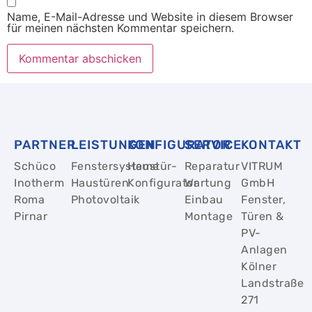
Name, E-Mail-Adresse und Website in diesem Browser
für meinen nächsten Kommentar speichern.
PARTNER
LEISTUNGEN
KONFIGURATOR
SERVICE
KONTAKT
Schüco
Fenstersysteme
Haustür-
Reparatur
VITRUM
Inotherm
Haustüren
Konfigurator
Wartung
GmbH
Roma
Photovoltaik
Einbau
Fenster,
Pirnar
Montage
Türen &
PV-
Anlagen
Kölner
Landstraße
271