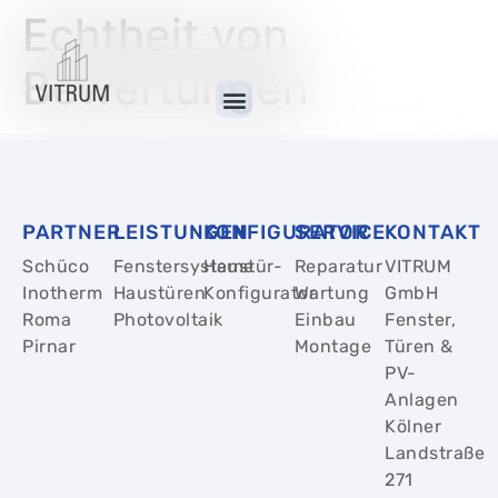
Echtheit von
Bewertungen
PARTNER
LEISTUNGEN
KONFIGURATOR
SERVICE
KONTAKT
Schüco
Fenstersysteme
Haustür-
Reparatur
VITRUM
Inotherm
Haustüren
Konfigurator
Wartung
GmbH
Roma
Photovoltaik
Einbau
Fenster,
Pirnar
Montage
Türen &
PV-
Anlagen
Kölner
Landstraße
271