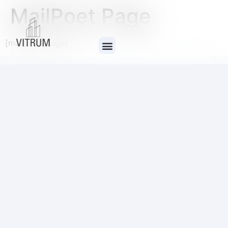
MailPoet Page
[mailpoet_page]